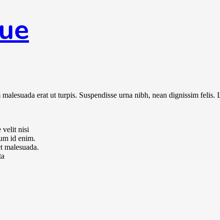
lue
malesuada erat ut turpis. Suspendisse urna nibh, nean dignissim felis. 
velit nisi
tum id enim.
t malesuada.
ta