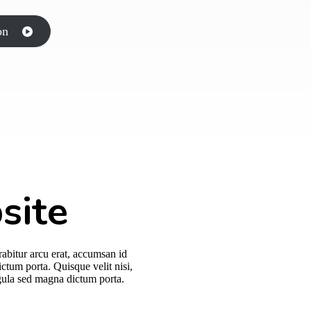
on
site
rabitur arcu erat, accumsan id
ictum porta. Quisque velit nisi,
igula sed magna dictum porta.