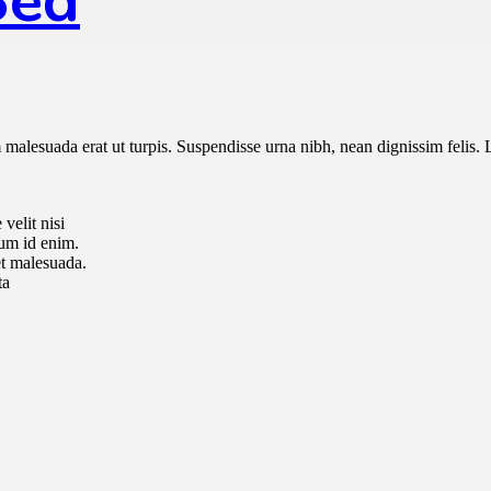
Bed
malesuada erat ut turpis. Suspendisse urna nibh, nean dignissim felis. 
velit nisi
tum id enim.
t malesuada.
ta