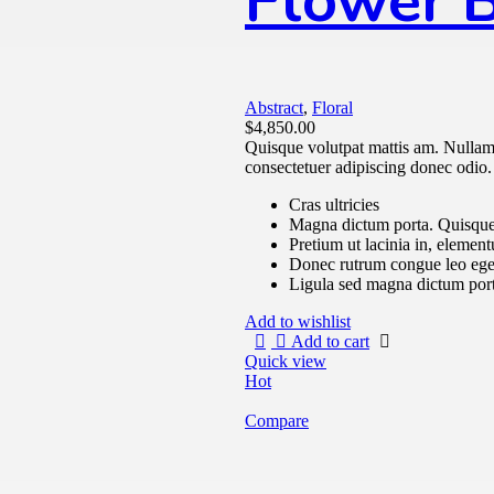
Flower 
Abstract
,
Floral
$
4,850.00
Quisque volutpat mattis am. Nullam 
consectetuer adipiscing donec odio.
Cras ultricies
Magna dictum porta. Quisque 
Pretium ut lacinia in, elemen
Donec rutrum congue leo ege
Ligula sed magna dictum por
Add to wishlist
Add to cart
Quick view
Hot
Compare